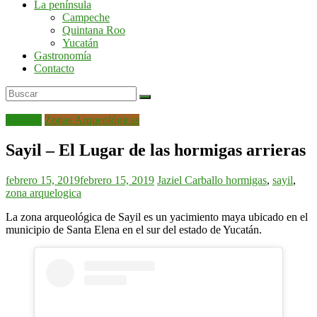
La península
por
Campeche
la
Quintana Roo
península
Yucatán
de
Gastronomía
Yucatán
Contacto
Yucatán
Zonas Arqueológicas
Sayil – El Lugar de las hormigas arrieras
febrero 15, 2019
febrero 15, 2019
Jaziel Carballo
hormigas
,
sayil
,
zona arquelogica
La zona arqueológica de Sayil es un yacimiento maya ubicado en el
municipio de Santa Elena en el sur del estado de Yucatán.