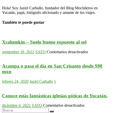
Hola! Soy Jaziel Carballo, fundador del Blog Mochileros en
Yucatán, papá, fotógrafo aficionado y amante de los viajes.
También te puede gustar
Xcalumkín – Suelo bueno expuesto al sol
en
septiembre 18, 2022
SATO
Comentarios desactivados
Xcalumkín
–
Suelo
Acampa o pasa el día en San Crisanto desde $90
bueno
mxn
expuesto
al
febrero 24, 2020
Jaziel Carballo
1
sol
Conoce estás fantásticas iglesias góticas de Yucatán.
en
diciembre 6, 2021
SATO
Comentarios desactivados
Conoce