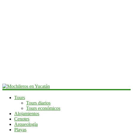
Mochileros
Tours
Tours diarios
en
Tours económicos
Yucatán
Alojamientos
Cenotes
Guía
Arqueología
de
Playas
viaje