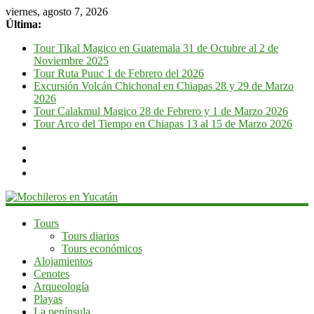
viernes, agosto 7, 2026
Última:
Tour Tikal Magico en Guatemala 31 de Octubre al 2 de
Noviembre 2025
Tour Ruta Puuc 1 de Febrero del 2026
Excursión Volcán Chichonal en Chiapas 28 y 29 de Marzo
2026
Tour Calakmul Magico 28 de Febrero y 1 de Marzo 2026
Tour Arco del Tiempo en Chiapas 13 al 15 de Marzo 2026
Mochileros
Tours
Tours diarios
en
Tours económicos
Yucatán
Alojamientos
Cenotes
Guía
Arqueología
de
Playas
viaje
La península