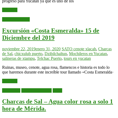
progreso para Yucatán ya que es uno de los
Leer más
Tours Anteriores
Excursión «Costa Esmeralda» 15 de
Diciembre del 2019
noviembre 22, 2019
enero 31, 2020
SATO
cenote xlacah
,
Charcas
de Sal
,
chicxulub puerto
,
Dzibilchaltun
,
Mochileros en Yucatan
,
salineras de xtampu
,
Telchac Puerto
,
tours en yucatan
Ruinas, museo, cenote, agua rosa, flamencos e historia es todo lo
que haremos durante este increíble tour llamado «Costa Esmeralda·
Leer más
bienvenida
Recomendaciones
Rutas
Charcas de Sal – Agua color rosa a solo 1
hora de Mérida.