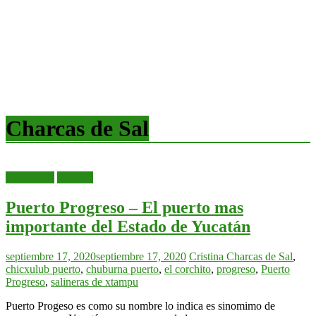
Charcas de Sal
bienvenida
Yucatán
Puerto Progreso – El puerto mas
importante del Estado de Yucatán
septiembre 17, 2020
septiembre 17, 2020
Cristina
Charcas de Sal
,
chicxulub puerto
,
chuburna puerto
,
el corchito
,
progreso
,
Puerto
Progreso
,
salineras de xtampu
Puerto Progeso es como su nombre lo indica es sinomimo de