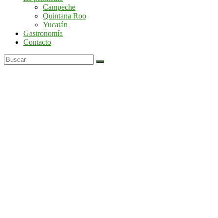
por
Campeche
la
Quintana Roo
península
Yucatán
de
Gastronomía
Yucatán
Contacto