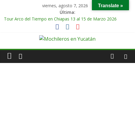
viernes, agosto 7, 2026
Translate »
Última:
Tour Arco del Tiempo en Chiapas 13 al 15 de Marzo 2026
Tour Tikal Magico en Guatemala 31 de Octubre al 2 de
Noviembre 2025
Tour Ruta Puuc 1 de Febrero del 2026
Excursión Volcán Chichonal en Chiapas 28 y 29 de Marzo 2026
Tour Calakmul Magico 28 de Febrero y 1 de Marzo 2026