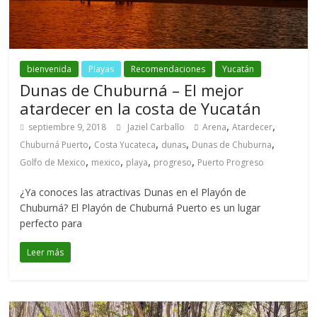
bienvenida
Playas
Recomendaciones
Yucatán
Dunas de Chuburná – El mejor
atardecer en la costa de Yucatán
,
,
septiembre 9, 2018
Jaziel Carballo
Arena
Atardecer
,
,
,
,
Chuburná Puerto
Costa Yucateca
dunas
Dunas de Chuburna
,
,
,
,
Golfo de Mexico
mexico
playa
progreso
Puerto Progreso
¿Ya conoces las atractivas Dunas en el Playón de
Chuburná? El Playón de Chuburná Puerto es un lugar
perfecto para
Leer más