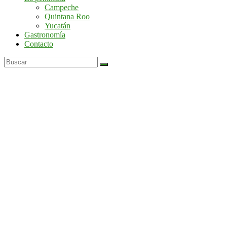
por
Campeche
la
Quintana Roo
península
Yucatán
de
Gastronomía
Yucatán
Contacto