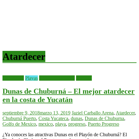
Atardecer
bienvenida
Playas
Recomendaciones
Yucatán
Dunas de Chuburná – El mejor atardecer
en la costa de Yucatán
septiembre 9, 2018
marzo 13, 2019
Jaziel Carballo
Arena
,
Atardecer
,
Chuburná Puerto
,
Costa Yucateca
,
dunas
,
Dunas de Chuburna
,
Golfo de Mexico
,
mexico
,
playa
,
progreso
,
Puerto Progreso
¿Ya conoces las atractivas Dunas en el Playón de Chuburná? El