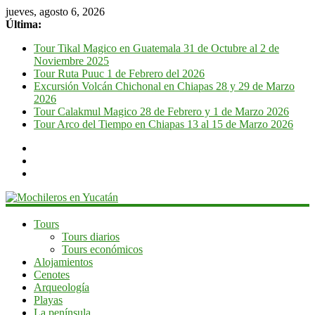
jueves, agosto 6, 2026
Última:
Tour Tikal Magico en Guatemala 31 de Octubre al 2 de
Noviembre 2025
Tour Ruta Puuc 1 de Febrero del 2026
Excursión Volcán Chichonal en Chiapas 28 y 29 de Marzo
2026
Tour Calakmul Magico 28 de Febrero y 1 de Marzo 2026
Tour Arco del Tiempo en Chiapas 13 al 15 de Marzo 2026
Mochileros
Tours
Tours diarios
en
Tours económicos
Yucatán
Alojamientos
Cenotes
Guía
Arqueología
de
Playas
viaje
La península