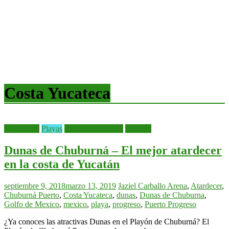
Costa Yucateca
bienvenida
Playas
Recomendaciones
Yucatán
Dunas de Chuburná – El mejor atardecer
en la costa de Yucatán
septiembre 9, 2018
marzo 13, 2019
Jaziel Carballo
Arena
,
Atardecer
,
Chuburná Puerto
,
Costa Yucateca
,
dunas
,
Dunas de Chuburna
,
Golfo de Mexico
,
mexico
,
playa
,
progreso
,
Puerto Progreso
¿Ya conoces las atractivas Dunas en el Playón de Chuburná? El