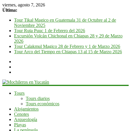
viernes, agosto 7, 2026
Última:
Tour Tikal Magico en Guatemala 31 de Octubre al 2 de
Noviembre 2025
Tour Ruta Puuc 1 de Febrero del 2026
Excursión Volcán Chichonal en Chiapas 28 y 29 de Marzo
2026
Tour Calakmul Magico 28 de Febrero y 1 de Marzo 2026
Tour Arco del Tiempo en Chiapas 13 al 15 de Marzo 2026
Mochileros
Tours
Tours diarios
en
Tours económicos
Yucatán
Alojamientos
Cenotes
Guía
Arqueología
de
Playas
viaje
La península