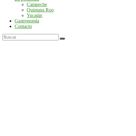
por
Campeche
la
Quintana Roo
península
Yucatán
de
Gastronomía
Yucatán
Contacto