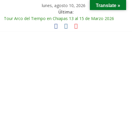
lunes, agosto 10, 2026
Translate »
Última:
Tour Arco del Tiempo en Chiapas 13 al 15 de Marzo 2026
Tour Tikal Magico en Guatemala 31 de Octubre al 2 de
Noviembre 2025
Tour Ruta Puuc 1 de Febrero del 2026
Excursión Volcán Chichonal en Chiapas 28 y 29 de Marzo 2026
Tour Calakmul Magico 28 de Febrero y 1 de Marzo 2026