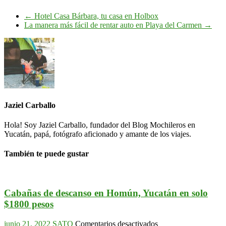
←
Hotel Casa Bárbara, tu casa en Holbox
La manera más fácil de rentar auto en Playa del Carmen
→
Jaziel Carballo
Hola! Soy Jaziel Carballo, fundador del Blog Mochileros en
Yucatán, papá, fotógrafo aficionado y amante de los viajes.
También te puede gustar
Cabañas de descanso en Homún, Yucatán en solo
$1800 pesos
en
junio 21, 2022
SATO
Comentarios desactivados