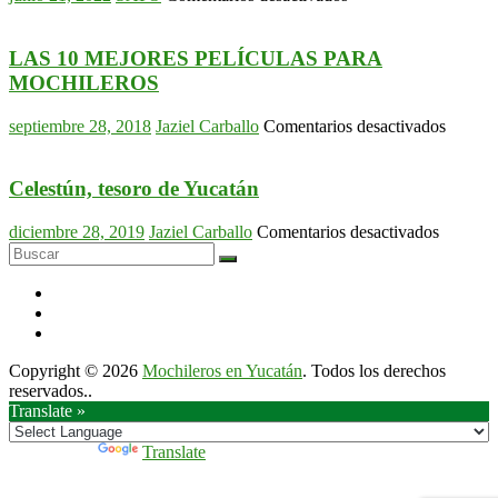
Cabañas
de
descanso
LAS 10 MEJORES PELÍCULAS PARA
en
MOCHILEROS
Homún,
Yucatán
en
septiembre 28, 2018
Jaziel Carballo
Comentarios desactivados
en
LAS
solo
10
$1800
MEJO
Celestún, tesoro de Yucatán
pesos
PELÍ
PARA
en
diciembre 28, 2019
Jaziel Carballo
Comentarios desactivados
MOCH
Celestún
tesoro
de
Yucatán
Copyright © 2026
Mochileros en Yucatán
. Todos los derechos
reservados..
Translate »
Powered by
Translate