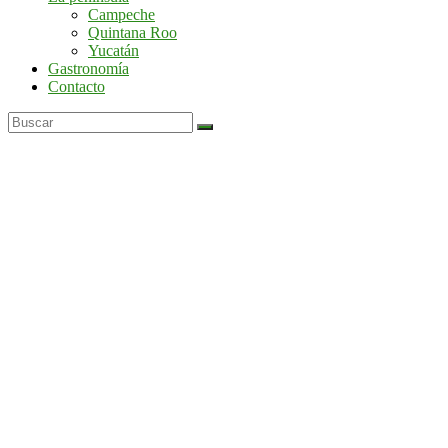
por
Campeche
la
Quintana Roo
península
Yucatán
de
Gastronomía
Yucatán
Contacto