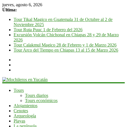
jueves, agosto 6, 2026
Última:
Tour Tikal Magico en Guatemala 31 de Octubre al 2 de
Noviembre 2025
Tour Ruta Puuc 1 de Febrero del 2026
Excursión Volcán Chichonal en Chiapas 28 y 29 de Marzo
2026
Tour Calakmul Magico 28 de Febrero y 1 de Marzo 2026
Tour Arco del Tiempo en Chiapas 13 al 15 de Marzo 2026
Mochileros
Tours
Tours diarios
en
Tours económicos
Yucatán
Alojamientos
Cenotes
Guía
Arqueología
de
Playas
viaje
La península