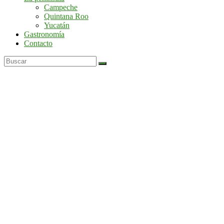
por
Campeche
la
Quintana Roo
península
Yucatán
de
Gastronomía
Yucatán
Contacto