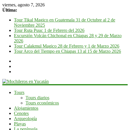
viernes, agosto 7, 2026
Última:
Tour Tikal Magico en Guatemala 31 de Octubre al 2 de
Noviembre 2025
Tour Ruta Puuc 1 de Febrero del 2026
Excursión Volcán Chichonal en Chiapas 28 y 29 de Marzo
2026
Tour Calakmul Magico 28 de Febrero y 1 de Marzo 2026
Tour Arco del Tiempo en Chiapas 13 al 15 de Marzo 2026
Mochileros
Tours
Tours diarios
en
Tours económicos
Yucatán
Alojamientos
Cenotes
Guía
Arqueología
de
Playas
viaje
La península