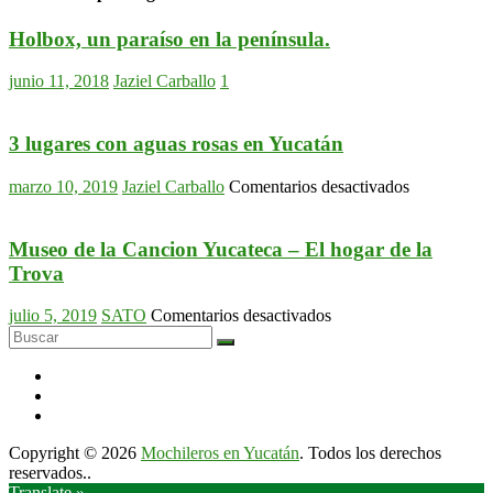
Holbox, un paraíso en la península.
junio 11, 2018
Jaziel Carballo
1
3 lugares con aguas rosas en Yucatán
en
marzo 10, 2019
Jaziel Carballo
Comentarios desactivados
3
lugares
con
Museo de la Cancion Yucateca – El hogar de la
aguas
Trova
rosas
en
en
julio 5, 2019
SATO
Comentarios desactivados
Yucatán
Museo
de
la
Cancion
Yucateca
–
Copyright © 2026
Mochileros en Yucatán
. Todos los derechos
El
reservados..
hogar
Translate »
de