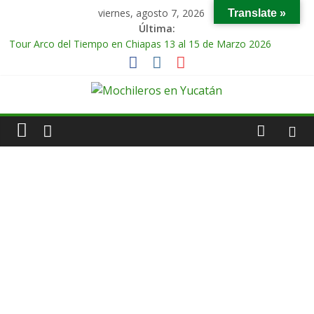
viernes, agosto 7, 2026
Translate »
Última:
Tour Arco del Tiempo en Chiapas 13 al 15 de Marzo 2026
Tour Tikal Magico en Guatemala 31 de Octubre al 2 de
Noviembre 2025
Tour Ruta Puuc 1 de Febrero del 2026
Excursión Volcán Chichonal en Chiapas 28 y 29 de Marzo 2026
Tour Calakmul Magico 28 de Febrero y 1 de Marzo 2026