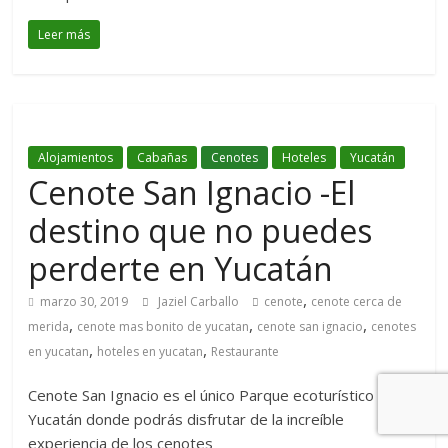
Leer más
Alojamientos
Cabañas
Cenotes
Hoteles
Yucatán
Cenote San Ignacio -El
destino que no puedes
perderte en Yucatán
,
marzo 30, 2019
Jaziel Carballo
cenote
cenote cerca de
,
,
,
merida
cenote mas bonito de yucatan
cenote san ignacio
cenotes
,
,
en yucatan
hoteles en yucatan
Restaurante
Cenote San Ignacio es el único Parque ecoturístico en
Yucatán donde podrás disfrutar de la increíble
experiencia de los cenotes