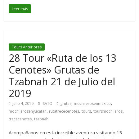
Leer más
Tours Anteriores
28 Tour «Ruta de los 13
Cenotes» Grutas de
Tzabnah 21 de Julio del
2019
,
,
julio 4, 2019
SATO
grutas
mochilerosenmexico
,
,
,
,
mochilerosenyucatan
rutatrececenotes
tours
toursmochileros
,
trececenotes
tzabnah
Acompañanos en esta increíble aventura visitando 13