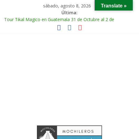
sábado, agosto 8, 2026
Translate »
Última:
Tour Tikal Magico en Guatemala 31 de Octubre al 2 de
Noviembre 2025
Tour Ruta Puuc 1 de Febrero del 2026
Excursión Volcán Chichonal en Chiapas 28 y 29 de Marzo 2026
Tour Calakmul Magico 28 de Febrero y 1 de Marzo 2026
Tour Arco del Tiempo en Chiapas 13 al 15 de Marzo 2026