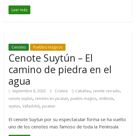
Leer más
Cenotes
Pueblos mágicos
Cenote Suytún – El
camino de piedra en el
agua
,
,
septiembre 6, 2020
Cristina
Cabañas
cenote cerrado
,
,
,
,
cenote suytun
cenotes en yucatan
pueblo magico
sinkhole
,
,
suytun
Valladolid
yucatan
El cenote Suytun por su espectacular forma se ha vuelto
uno de los cenotes mas famoso de toda la Península