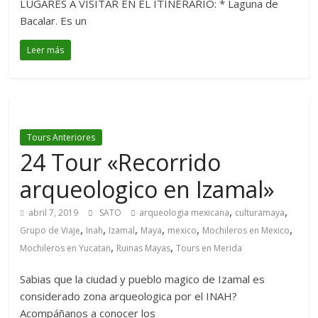
LUGARES A VISITAR EN EL ITINERARIO: * Laguna de
Bacalar. Es un
Leer más
Tours Anteriores
24 Tour «Recorrido
arqueologico en Izamal»
,
,
abril 7, 2019
SATO
arqueologia mexicana
culturamaya
,
,
,
,
,
,
Grupo de Viaje
Inah
Izamal
Maya
mexico
Mochileros en Mexico
,
,
Mochileros en Yucatan
Ruinas Mayas
Tours en Merida
Sabias que la ciudad y pueblo magico de Izamal es
considerado zona arqueologica por el INAH?
Acompáñanos a conocer los