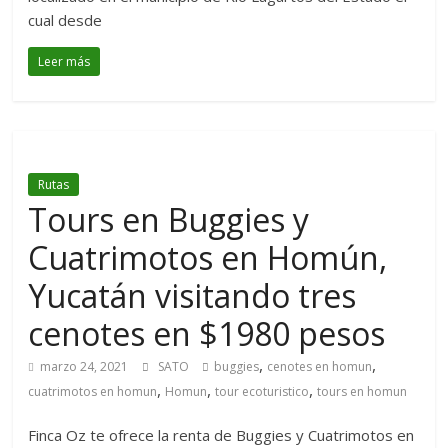
cual desde
Leer más
Rutas
Tours en Buggies y
Cuatrimotos en Homún,
Yucatán visitando tres
cenotes en $1980 pesos
,
,
marzo 24, 2021
SATO
buggies
cenotes en homun
,
,
,
cuatrimotos en homun
Homun
tour ecoturistico
tours en homun
Finca Oz te ofrece la renta de Buggies y Cuatrimotos en