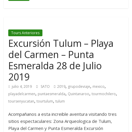
Tours Anteriores
Excursión Tulum – Playa
del Carmen – Punta
Esmeralda 28 de Julio
2019
,
,
,
julio 4, 2019
SATO
2019
grupodeviaje
mexico
,
,
,
,
playadelcarmen
puntaesmeralda
Quintanaroo
tourmochilero
,
,
toursenyucatan
tourtulum
tulum
Acompañanos a esta increible aventura visitando tres
sitios espectaculares: Zona Arqueologica de Tulum,
Playa del Carmen y Punta Esmeralda Excursión