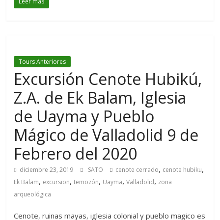
Leer más
Tours Anteriores
Excursión Cenote Hubikú,
Z.A. de Ek Balam, Iglesia
de Uayma y Pueblo
Mágico de Valladolid 9 de
Febrero del 2020
,
,
diciembre 23, 2019
SATO
cenote cerrado
cenote hubiku
,
,
,
,
,
Ek Balam
excursion
temozón
Uayma
Valladolid
zona
arqueológica
Cenote, ruinas mayas, iglesia colonial y pueblo magico es