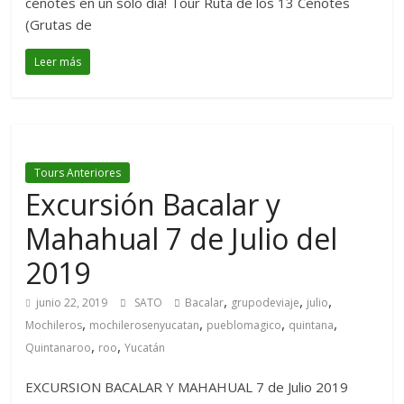
cenotes en un solo dia! Tour Ruta de los 13 Cenotes
(Grutas de
Leer más
Tours Anteriores
Excursión Bacalar y
Mahahual 7 de Julio del
2019
,
,
,
junio 22, 2019
SATO
Bacalar
grupodeviaje
julio
,
,
,
,
Mochileros
mochilerosenyucatan
pueblomagico
quintana
,
,
Quintanaroo
roo
Yucatán
EXCURSION BACALAR Y MAHAHUAL 7 de Julio 2019